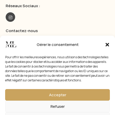
Réseaux Sociaux :
Contactez-nous
174 Grand rue haute 34200 Sète
Gérer le consentement
+33 6 20 96 46 77
Pour offrir les meilleures expériences, nous utilisons des technologies telles
Les Locations
que les cookies pour stocker et/ou accéder aux informations des appareils.
Le fait de consentir à ces technologies nous permettra de traiter des
Le Duplex
données telles que le comportement de navigation ou les ID uniques sur ce
Quartier haut
,
Sète
site. Le fait de ne pas consentir ou de retirer son consentement peut avoir un
effet négatif sur certaines caractéristiques et fonctions.
À partir de 115 €
/nuit
Le Studio
Accepter
Quartier haut
,
Sète
À partir de 55 €
/nuit
Refuser