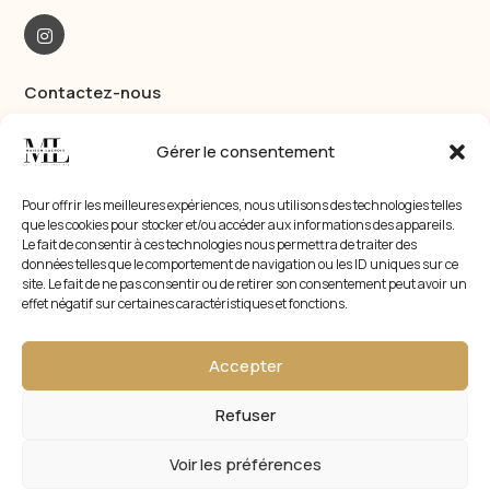
Contactez-nous
174 Grand rue haute 34200 Sète
Gérer le consentement
+33 6 20 96 46 77
Pour offrir les meilleures expériences, nous utilisons des technologies telles
Les Locations
que les cookies pour stocker et/ou accéder aux informations des appareils.
Le fait de consentir à ces technologies nous permettra de traiter des
Le Duplex
données telles que le comportement de navigation ou les ID uniques sur ce
Quartier haut
,
Sète
site. Le fait de ne pas consentir ou de retirer son consentement peut avoir un
effet négatif sur certaines caractéristiques et fonctions.
À partir de 115 €
/nuit
Le Studio
Accepter
Quartier haut
,
Sète
À partir de 55 €
/nuit
Refuser
© 2026 La Maison Lacroix • Tous droits réservés •
Voir les préférences
Conception et Hébergement Epok