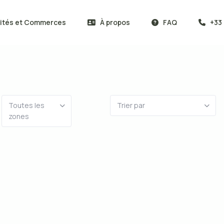
vités et Commerces
À propos
FAQ
+33 
Toutes les
Trier par
zones