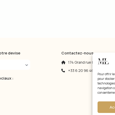
tre devise
Contactez-nous
174 Grand rue haute 34200
+33 6 20 96 46 77
Pour offrir l
ciaux :
pour stocker
technologies
navigation ou
consentement
Ac