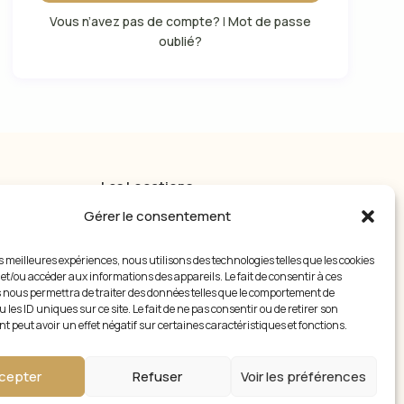
Vous n’avez pas de compte?
|
Mot de passe
oublié?
Les Locations
Gérer le consentement
 Sète
Le Duplex
Quartier haut
,
Sète
es meilleures expériences, nous utilisons des technologies telles que les cookies
À partir de 115 €
/nuit
 et/ou accéder aux informations des appareils. Le fait de consentir à ces
 nous permettra de traiter des données telles que le comportement de
Le Studio
 les ID uniques sur ce site. Le fait de ne pas consentir ou de retirer son
Quartier haut
,
Sète
 peut avoir un effet négatif sur certaines caractéristiques et fonctions.
À partir de 55 €
/nuit
cepter
Refuser
Voir les préférences