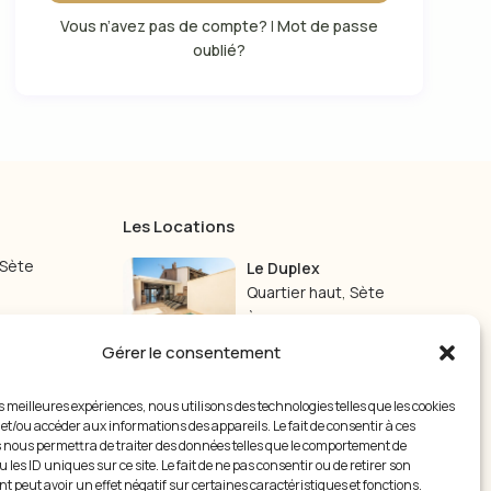
Vous n’avez pas de compte?
|
Mot de passe
oublié?
Les Locations
 Sète
Le Duplex
Quartier haut
,
Sète
À partir de 115 €
/nuit
Gérer le consentement
Le Studio
Quartier haut
,
Sète
es meilleures expériences, nous utilisons des technologies telles que les cookies
À partir de 55 €
/nuit
 et/ou accéder aux informations des appareils. Le fait de consentir à ces
 nous permettra de traiter des données telles que le comportement de
 les ID uniques sur ce site. Le fait de ne pas consentir ou de retirer son
 peut avoir un effet négatif sur certaines caractéristiques et fonctions.