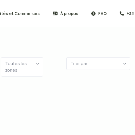
vités et Commerces
À propos
FAQ
+33 
Toutes les
Trier par
zones